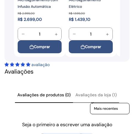
Microagulhamento com
Microagulhamento
36 Agul
Infusão Automática
Elétrico
10 unid
Preço de venda
Preço de venda
Preço 
R$ 2.999,00
R$ 1.599,00
R$ 399,0
Preço normal
Preço normal
Preço 
R$ 2.699,00
R$ 1.439,10
R$ 359
−
+
−
+
−
Comprar
Comprar
avaliação
Avaliações
Avaliações de produtos (0)
Avaliações da loja (1)
Sort reviews by
Seja o primeiro a escrever uma avaliação