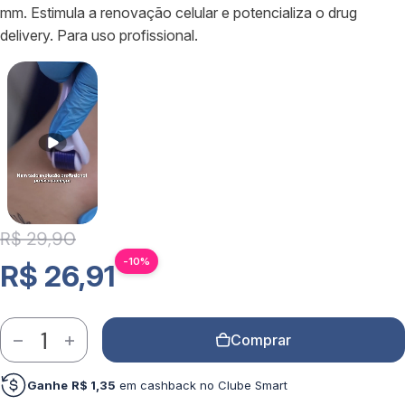
mm. Estimula a renovação celular e potencializa o drug
delivery. Para uso profissional.
Preço de venda
R$ 29,90
Preço normal
-10%
R$ 26,91
Quantidade
Comprar
Ganhe
R$ 1,35
em cashback no Clube Smart