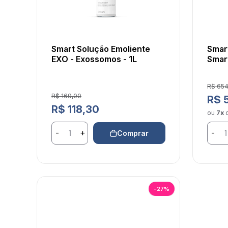
Smart Solução Emoliente
Smart
EXO - Exossomos - 1L
Smar
Preço
R$ 654
Preço de venda
R$ 169,00
Preço
R$ 
Preço normal
R$ 118,30
ou
7x
-
+
-
Comprar
-27%