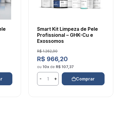
ele
Smart Kit Limpeza de Pele
+
Profissional – GHK-Cu e
Exossomos
Preço de venda
R$ 1.262,90
Preço normal
R$ 966,20
ou
10x
de
R$ 107,37
-
+
r
Comprar