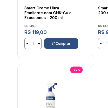
Smart Creme Ultra
Smart
Emoliente com GHK-Cu e
200 
Exossomos – 200 ml
Preço de venda
Preço
R$ 149,00
R$ 139
Preço normal
Preço
R$ 119,00
R$ 
-
+
-
Comprar
-30%