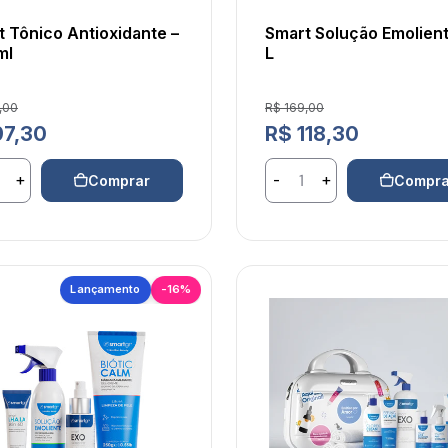
 Tônico Antioxidante –
Smart Solução Emolient
ml
L
 de venda
Preço de venda
,00
R$ 169,00
 normal
Preço normal
97,30
R$ 118,30
+
-
+
Comprar
Compra
Lançamento
-16%