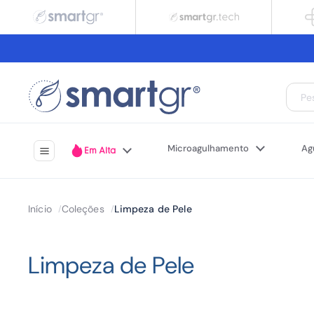
Ir para o conteúdo
Microagulhamento
Ag
Em Alta
Início
Coleções
Limpeza de Pele
/
/
Limpeza de Pele