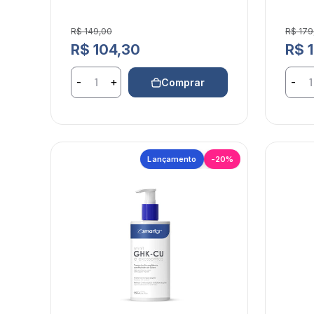
Preço de venda
Preço
R$ 149,00
R$ 179
Preço normal
Preço
R$ 104,30
R$ 
-
+
-
Comprar
Lançamento
-20%