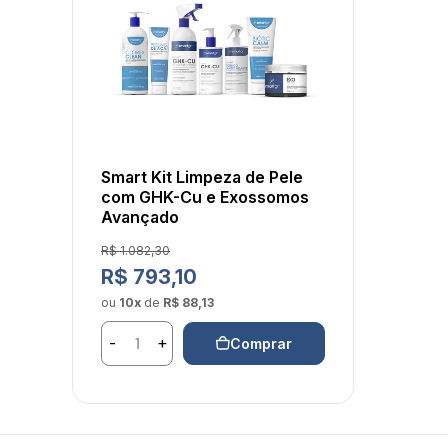
Smart Kit Limpeza de Pele
com GHK-Cu e Exossomos
Avançado
Preço de venda
R$ 1.082,30
Preço normal
R$ 793,10
ou
10x
de
R$ 88,13
-
+
Comprar