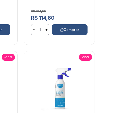
Preço de venda
R$ 164,00
Preço normal
R$ 114,80
-
+
r
Comprar
-30%
-30%