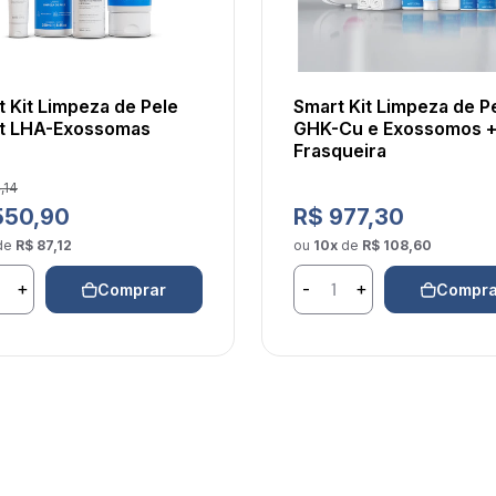
 Kit Limpeza de Pele
Smart Kit Limpeza de P
t LHA-Exossomas
GHK-Cu e Exossomos 
Frasqueira
 de venda
,14
 normal
Preço normal
550,90
R$ 977,30
de
R$ 87,12
ou
10x
de
R$ 108,60
+
-
+
Comprar
Compra