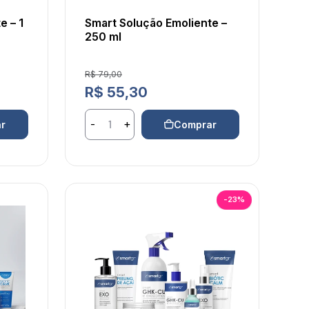
e – 1
Smart Solução Emoliente –
250 ml
Preço de venda
R$ 79,00
Preço normal
R$ 55,30
-
+
r
Comprar
-23%