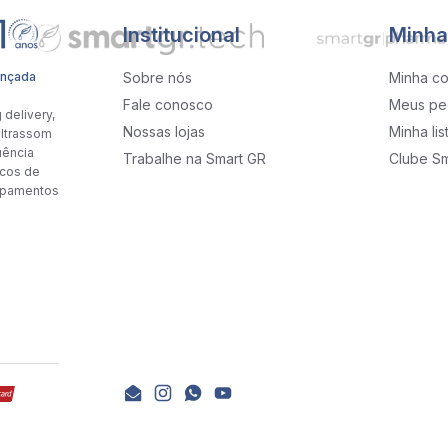
Institucional
Minha
ançada
Sobre nós
Minha co
Fale conosco
Meus pe
delivery,
Nossas lojas
Minha li
ultrassom
uência
Trabalhe na Smart GR
Clube Sm
icos de
uipamentos
Email
Instagram
WhatsApp
YouTube