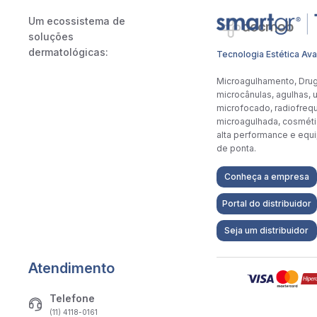
Um ecossistema de
soluções
dermatológicas:
Tecnologia Estética Av
Microagulhamento, Drug 
microcânulas, agulhas, 
microfocado, radiofreq
microagulhada, cosmét
alta performance e eq
de ponta.
Conheça a empresa
Portal do distribuidor
Seja um distribuidor
Atendimento
Telefone
(11) 4118-0161